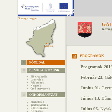
Somogy megye
GÁL
Község
Gálosfa
Gálosfa
PROGRAMOK
FŐOLDAL
Programok 2019
BEMUTATKOZUNK
Február 23.
Gálo
Elhelyezkedés
Látnivalók
Falukrónika
Napjaink
Június 01.
Gyere
Civil szervezetek
ÖNKORMÁNYZAT
Június 13.
Bűnme
Elérhetőség
Tisztségviselők
Ügyfélfogadás
Július 06.
Nyárk
Helyi adók