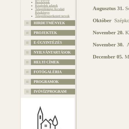
Rendeletek
Közérdek adatok
Augusztus 31.
Sc
Településképi Arculati
Kézikönyv
Településszerkezeti tervek
Október
Szépko
HIRDETMÉNYEK
November 20.
K
PROJEKTEK
E-ÜGYINTÉZÉS
November 30.
A
NYILVÁNTARTÁSOK
December 05.
Mi
HELYI CÍMEK
FOTÓGALÉRIA
PROGRAMOK
IVÓVÍZPROGRAM